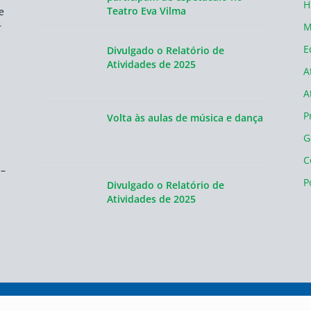
H
Teatro Eva Vilma
e
M
r
E
Divulgado o Relatório de
Atividades de 2025
A
A
P
Volta às aulas de música e dança
G
C
 –
P
Divulgado o Relatório de
Atividades de 2025
servados.