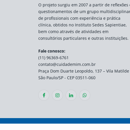
O projeto surgiu em 2007 a partir de reflexões 
questionamentos de um grupo multidisciplina
de profissionais com experiência e prática
clínica, obtidos no Instituto Sedes Sapientiae,
bem como através de atividades em
consultórios particulares e outras instituições.
Fale conosco:
(11) 96369-6761
contato@cuidademim.com.br
Praça Dom Duarte Leopoldo, 137 – Vila Matilde
São Paulo/SP - CEP 03511-060
Facebook
Instagram
LinkedIn
WhatsApp
© 2026 Instituto Cuida de Mim | Todos os direitos re