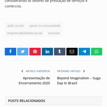
considerando os setores de prestação de serviços e
comércios.
ação social
apoio à comunidade
responsabilidade social
sucesso
Facebook
Twitter
Pinterest
LinkedIn
Tumblr
Email
Telegram
Wha
ARTIGO ANTERIOR
PRÓXIMO ARTIGO
Apresentação de
Beyond Imagination – Suga
Encerramento 2020
Day In Brazil
POSTS RELACIONADOS