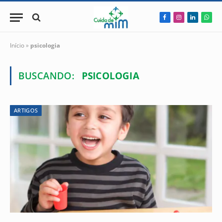
Facebook
Instagram
LinkedIn
Wha
Início
»
psicologia
BUSCANDO:
PSICOLOGIA
ARTIGOS