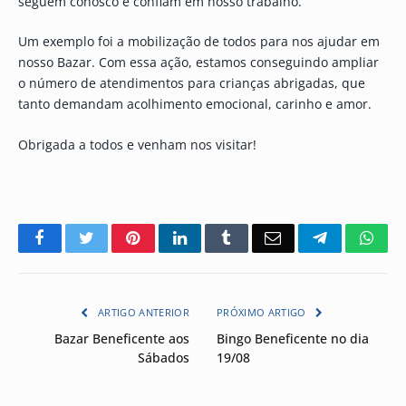
seguem conosco e confiam em nosso trabalho.
Um exemplo foi a mobilização de todos para nos ajudar em
nosso Bazar. Com essa ação, estamos conseguindo ampliar
o número de atendimentos para crianças abrigadas, que
tanto demandam acolhimento emocional, carinho e amor.
Obrigada a todos e venham nos visitar!
Facebook
Twitter
Pinterest
LinkedIn
Tumblr
Email
Telegram
Wha
ARTIGO ANTERIOR
PRÓXIMO ARTIGO
Bazar Beneficente aos
Bingo Beneficente no dia
Sábados
19/08