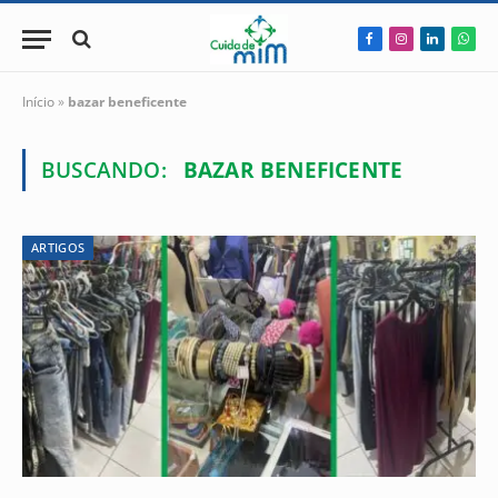
Facebook
Instagram
LinkedIn
Wha
Início
»
bazar beneficente
BUSCANDO:
BAZAR BENEFICENTE
ARTIGOS