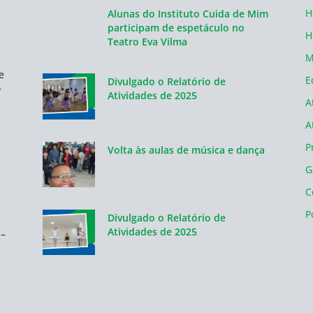
H
Alunas do Instituto Cuida de Mim
participam de espetáculo no
H
Teatro Eva Vilma
M
e
E
Divulgado o Relatório de
r
Atividades de 2025
A
A
P
Volta às aulas de música e dança
G
C
P
Divulgado o Relatório de
Atividades de 2025
 –